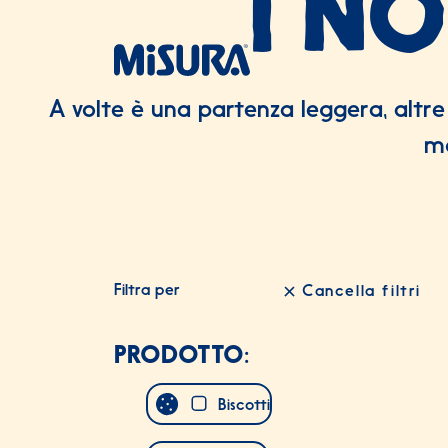
I N
Salta al contenuto
Salta al footer
A volte è una partenza leggera, altre
mo
Filtra per
Cancella filtri
2 prodotti trovati
PRODOTTO:
Biscotti