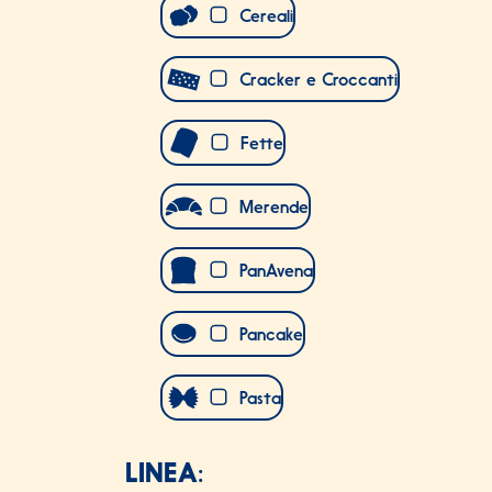
Cereali
Cracker e Croccanti
Fette
Merende
PanAvena
Pancake
Pasta
LINEA: