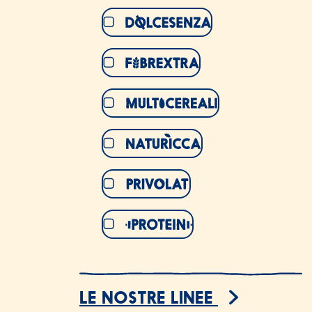
Dolcesenza
Fibrextra
Multicereali
Naturicca
Privolat
Protein
LE NOSTRE LINEE