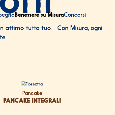
OTTI
mpegno
Benessere su Misura
Concorsi
 un attimo tutto tuo. Con Misura, ogni
te.
OTTI
Pancake
PANCAKE INTEGRALI