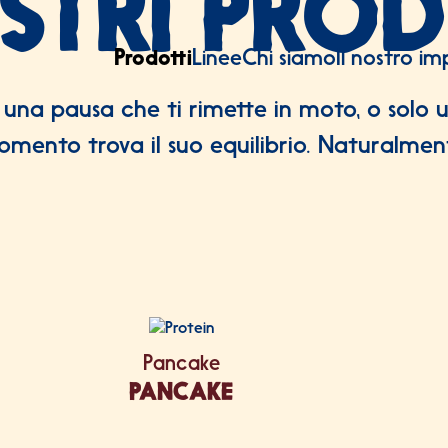
OSTRI PROD
Prodotti
Linee
Chi siamo
Il nostro i
 una pausa che ti rimette in moto, o solo
mento trova il suo equilibrio. Naturalmen
ELENCO PROD
Pancake
PANCAKE