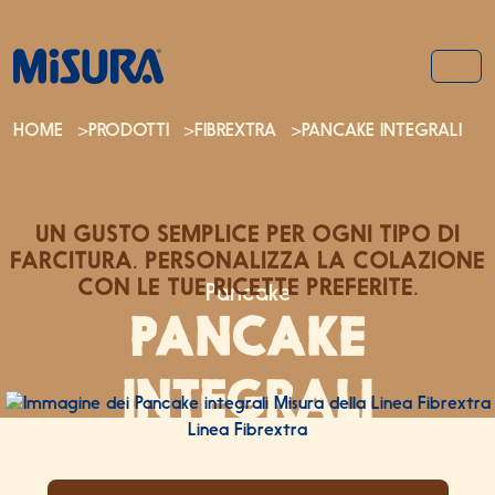
Salta al contenuto
Salta al footer
MEN
HOME
>
PRODOTTI
>
FIBREXTRA
>
PANCAKE INTEGRALI
UN GUSTO SEMPLICE PER OGNI TIPO DI
FARCITURA.
PERSONALIZZA LA COLAZIONE
CON LE TUE RICETTE PREFERITE.
Pancake
PANCAKE
INTEGRALI