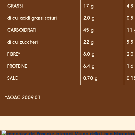
GRASSI
17 g
4,3
di cui acidi grassi saturi
2,0 g
0,5
CARBOIDRATI
45 g
11 
di cui zuccheri
22 g
5,5
FIBRE*
8,0 g
2,0
PROTEINE
6,4 g
1,6
SALE
0,70 g
0,1
*AOAC 2009.01