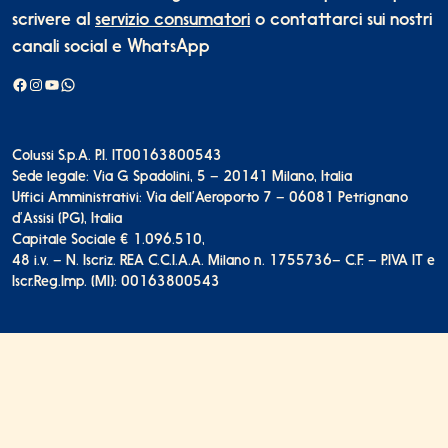
scrivere al
servizio consumatori
o contattarci sui nostri
canali social e WhatsApp
Facebook
Instagram
YouTube
WhatsApp
Colussi S.p.A. P.I. IT00163800543
Sede legale: Via G. Spadolini, 5 – 20141 Milano, Italia
Uffici Amministrativi: Via dell’Aeroporto 7 – 06081 Petrignano
d’Assisi (PG), Italia
Capitale Sociale € 1.096.510,
48 i.v. – N. Iscriz. REA C.C.I.A.A. Milano n. 1755736
– C.F. – P.IVA IT e
Iscr.Reg.Imp. (MI): 00163800543