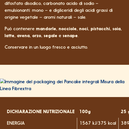
difosfato disodico, carbonato acido di sodio –
emulsionanti: mono – e digliceridi degli acidi grassi di
origine vegetale – aromi naturali – sale.
Può contenere
mandorle, nocciole, noci, pistacchi, soia,
latte, avena, orzo, segale
e
senape
.
Conservare in un luogo fresco e asciutto.
DICHIARAZIONE NUTRIZIONALE
100g
25 
ENERGIA
1567 kJ/375 kcal
389