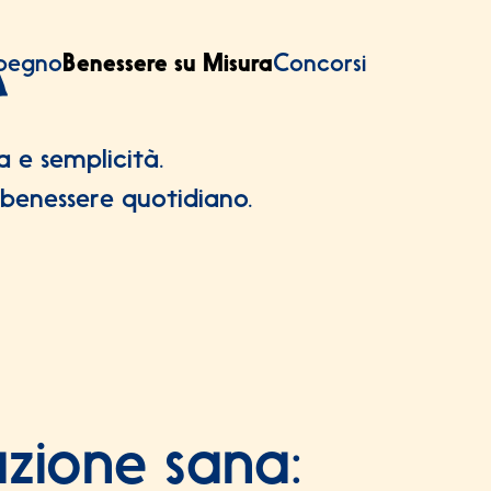
A
mpegno
Benessere su Misura
Concorsi
 e semplicità.
uo benessere quotidiano.
zione sana: