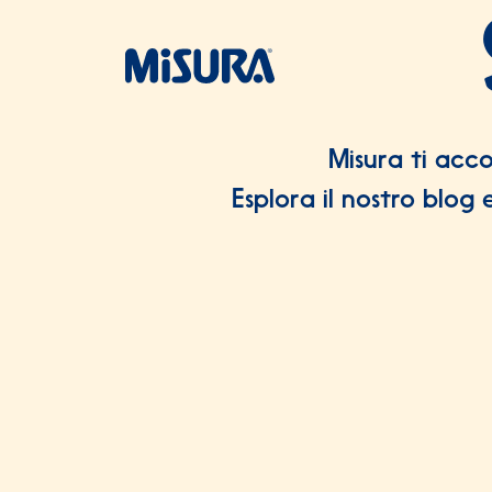
Salta al contenuto
Salta al footer
Misura ti acc
Esplora il nostro blog 