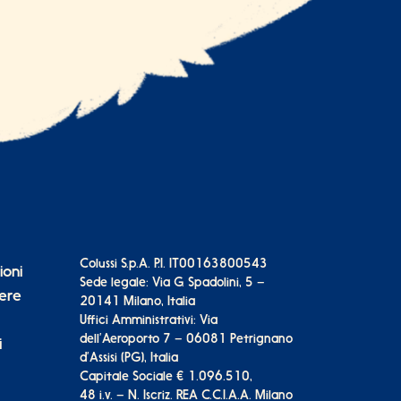
Colussi S.p.A. P.I. IT00163800543
ioni
Sede legale: Via G. Spadolini, 5 –
vere
20141 Milano, Italia
Uffici Amministrativi: Via
dell’Aeroporto 7 – 06081 Petrignano
i
d’Assisi (PG), Italia
Capitale Sociale € 1.096.510,
48 i.v. – N. Iscriz. REA C.C.I.A.A. Milano