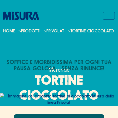
Salta al contenuto
Salta al footer
MEN
HOME
>
PRODOTTI
>
PRIVOLAT
>
TORTINE CIOCCOLATO
SOFFICE E MORBIDISSIMA PER OGNI TUA
PAUSA GOLOSA... SENZA RINUNCE!
Merende
TORTINE
CIOCCOLATO