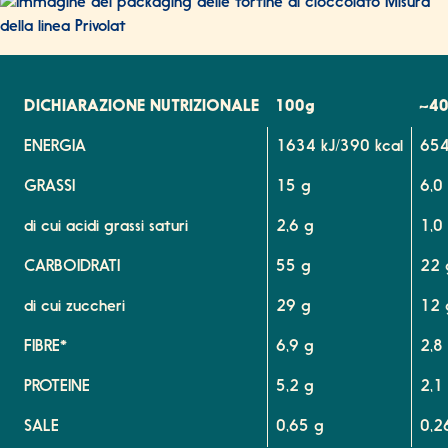
DICHIARAZIONE NUTRIZIONALE
100g
~40
ENERGIA
1634 kJ/390 kcal
654
GRASSI
15 g
6,0
di cui acidi grassi saturi
2,6 g
1,0
CARBOIDRATI
55 g
22 
di cui zuccheri
29 g
12 
FIBRE*
6,9 g
2,8
PROTEINE
5,2 g
2,1
SALE
0,65 g
0,2