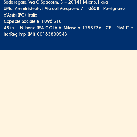
Sede legale: Via G. Spadolini, 5 – 20141 Milano, Italia
Uffici Amministrativi: Via dell’Aeroporto 7 – 06081 Petrignano
d’Assisi (PG), Italia
Capitale Sociale € 1.096.510,
48 i.v. – N. Iscriz. REA C.C.I.A.A. Milano n. 1755736
– C.F. – P.IVA IT e
Iscr.Reg.Imp. (MI): 00163800543