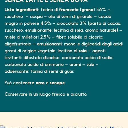
SENZA LATTE E SENZA UOVA
Lista ingredienti:
farina di
frumento
(
grano
) 36% –
zucchero – acqua – olio di semi di girasole – cacao
magro in polvere 4,5% – cioccolato 3% (pasta di cacao,
zucchero, emulsionante: lecitina di
soia
, aroma naturale) –
miele di millefiori 2,5% – fibra solubile di cicoria:
oligofruttosio – emulsionanti: mono-e digliceridi degli acidi
grassi di origine vegetale, lecitina di
soia
– agenti
lievitanti: difosfato disodico, carbonato acido di sodio,
carbonato acido di ammonio – aromi – sale –
addensante: farina di semi di guar.
Può contenere
orzo
e
senape
.
Conservare in un luogo fresco e asciutto.