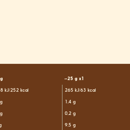
0g
~25 g x1
8 kJ/252 kcal
265 kJ/63 kcal
 g
1,4 g
 g
0,2 g
g
9,5 g