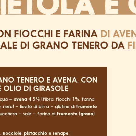
IETOLA E
N FIOCCHI E FARINA
DI AVE
RALE DI GRANO TENERO DA
F
RANO TENERO E AVENA, CON
E OLIO DI GIRASOLE
cqua –
avena
4,5% (fibra, fiocchi 1%, farina
nero) – lievito di birra – glutine di
frumento
ucchero – sale – farina di
frumento
(
grano
)
e
,
nocciole
,
pistacchio
e
senape
.