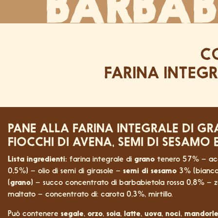
BARBAB
CO
FARINA INTEG
PANE ALLA FARINA INTEGRALE DI G
FIOCCHI DI AVENA, SEMI DI SESAMO 
Lista ingredienti:
farina integrale di
grano
tenero 57% – a
0,5%) – olio di semi di girasole –
semi di sesamo
3% (bianco, 
(
grano
) – succo concentrato di barbabietola rossa 0,8% – z
maltato – concentrato di: carota 0,3%, mirtillo.
Può contenere
segale
,
orzo
,
soia
,
latte
,
uova
,
noci
,
mandorl