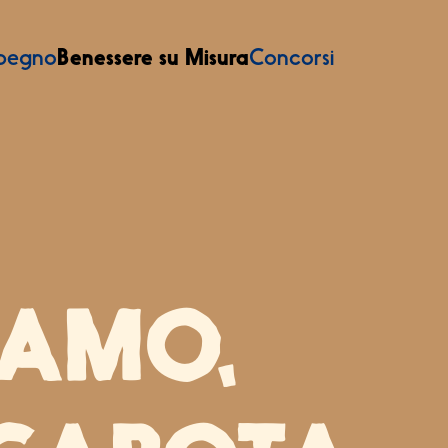
mpegno
Benessere su Misura
Concorsi
SAMO,