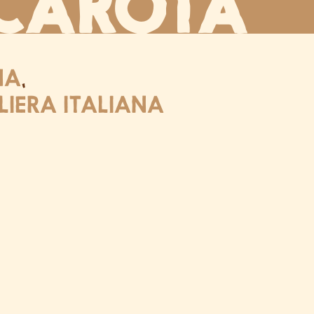
 CAROTA
NA
,
ILIERA ITALIANA