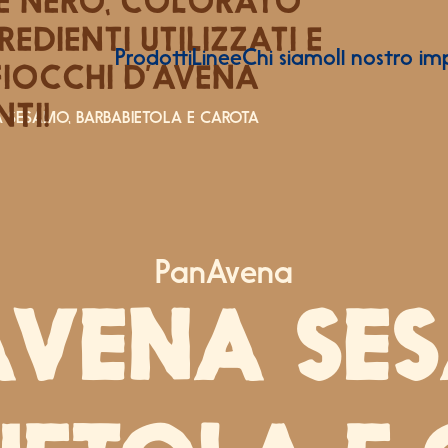
 E NERO, COLORATO
DIENTI UTILIZZATI E
Prodotti
Linee
Chi siamo
Il nostro i
FIOCCHI D’AVENA
TI!
 SESAMO, BARBABIETOLA E CAROTA
PanAvena
VENA SE
RDURA E CEREALI
TEINE