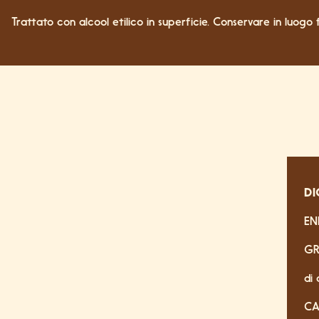
Trattato con alcool etilico in superficie.
Conservare in luogo f
DI
EN
GR
di 
CA