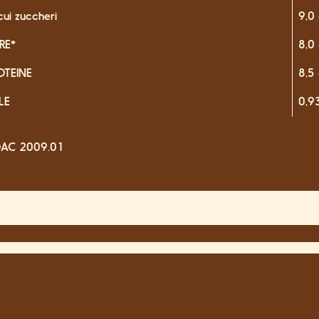
cui zuccheri
9,0
BRE*
8,0
OTEINE
8,5
LE
0,9
AC 2009.01