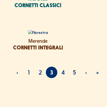
CORNETTI CLASSICI
Merende
CORNETTI INTEGRALI
Page navigation
Page
Page
Current Page
Page
Page
‹
1
2
3
4
5
›
»