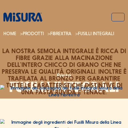
Salta al contenuto
Salta al footer
MEN
HOME
>
PRODOTTI
>
FIBREXTRA
>
FUSILLI INTEGRALI
LA NOSTRA SEMOLA INTEGRALE È RICCA DI
FIBRE GRAZIE ALLA MACINAZIONE
DELL’INTERO CHICCO DI GRANO CHE NE
PRESERVA LE QUALITÀ ORIGINALI. INOLTRE È
Pasta
TRAFILATA AL BRONZO PER GARANTIRE
FUSILLI INTEGRALI
TUTTE LE CARATTERISTICHE DISTINTIVE DI
UNA PASTA RUVIDA E TENACE.