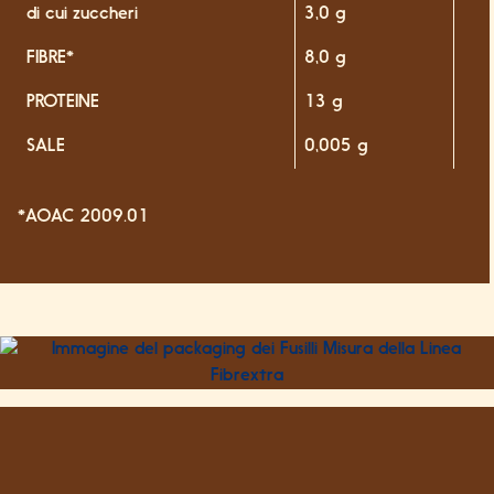
di cui zuccheri
3,0 g
FIBRE*
8,0 g
PROTEINE
13 g
SALE
0,005 g
*AOAC 2009.01