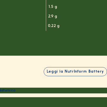
1,5 g
2,9 g
0,22 g
Leggi la NutrInform Battery