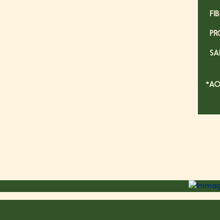
FI
PR
SA
*AO