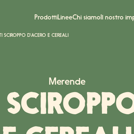
Prodotti
Linee
Chi siamo
Il nostro i
I SCIROPPO D’ACERO E CEREALI
SED
CON LIEVITO MADRE
Merende
ALE DI AVENA
 SCIROPP