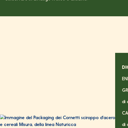
DI
EN
GR
di 
CA
di 