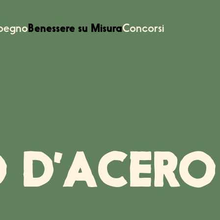
mpegno
Benessere su Misura
Concorsi
O D’ACERO