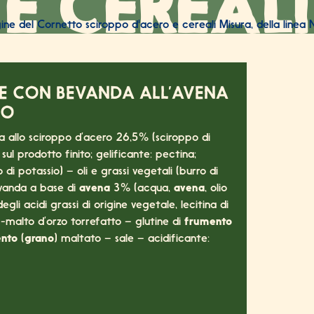
E CEREALI
 ORE DI
LIEVITAZIONE NATUR
LE CON BEVANDA ALL’AVENA
RO
a allo sciroppo d’acero 26,5% (sciroppo di
ul prodotto finito; gelificante: pectina;
di potassio) – oli e grassi vegetali (burro di
vanda a base di
avena
3% (acqua,
avena
, olio
egli acidi grassi di origine vegetale, lecitina di
-malto d’orzo torrefatto – glutine di
frumento
nto
(
grano
) maltato – sale – acidificante: