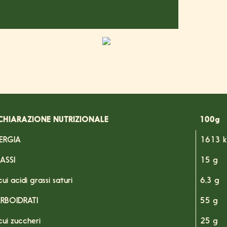
CHIARAZIONE NUTRIZIONALE
100g
ERGIA
1613 k
ASSI
15 g
cui acidi grassi saturi
6,3 g
RBOIDRATI
55 g
cui zuccheri
25 g