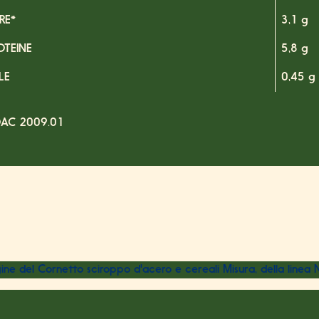
BRE*
3,1 g
OTEINE
5,8 g
LE
0,45 g
AC 2009.01