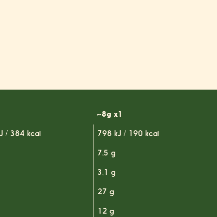
~8g x1
J / 384 kcal
798 kJ / 190 kcal
7,5 g
3,1 g
27 g
12 g