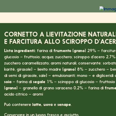
16
CORNETTO A LIEVITAZIONE NATURA
E FARCITURA ALLO SCIROPPO D’ACE
Lista ingredienti:
farina di
frumento
(
grano
) 29% – farcitur
glucosio – fruttosio; acqua; zucchero; sciroppo d’acero 2,7% s
zucchero caramellizzato; aromi naturali; conservante: sorbato 
karitè, girasole) – lievito madre (
grano
) 8% – zucchero – be
di semi di girasole, sale) – emulsionanti: mono – e digliceridi d
soia
– farina di
segale
1% – sciroppo di glucosio – fruttosio 
(
grano
) – granella di grano saraceno 0,2% – farina di
frume
acido citrico – aromi
Può contenere
latte, uova
e
senape
.
Conservare in un luogo fresco e asciutto.