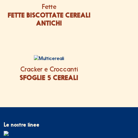
Fette
FETTE BISCOTTATE CEREALI
ANTICHI
Cracker e Croccanti
SFOGLIE 5 CEREALI
Le nostre linee